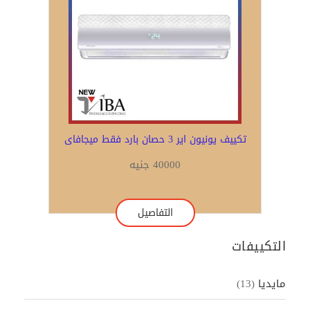
تكييف يونيون اير 3 حصان بارد فقط ميجافاى
40000 جنيه
التفاصيل
التكييفات
مايديا
(13)