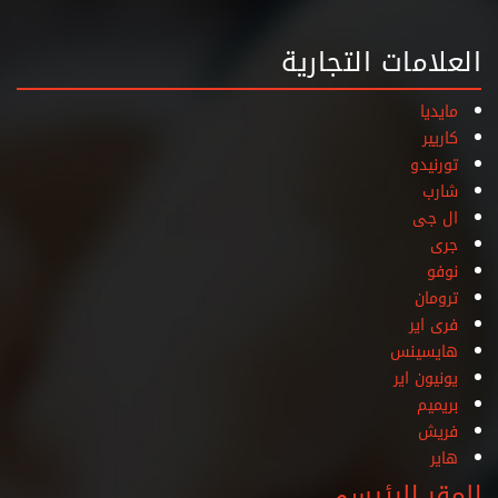
العلامات التجارية
مايديا
كاريير
تورنيدو
شارب
ال جى
جرى
نوفو
ترومان
فرى اير
هايسينس
يونيون اير
بريميم
فريش
هاير
المقر الرئيسي