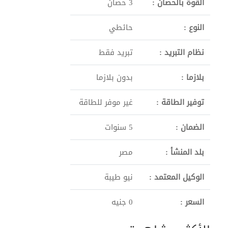
القوة بالحصان :
3 حصان
النوع :
حائطي
نظام التبريد :
تبريد فقط
بلازما :
بدون بلازما
توفير الطاقة :
غير موفر للطاقة
الضمان :
5 سنوات
بلد المنشأ :
مصر
الوكيل المعتمد :
نيو طيبة
السعر :
0 جنيه