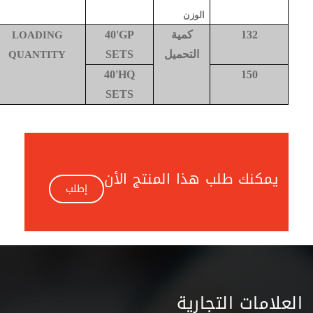
الوزن
132
كمية
40'GP
LOADING
التحميل
SETS
QUANTITY
40'HQ
150
SETS
يمكنك طلب هذا المنتج الأن
إطلب
العلامات التجارية