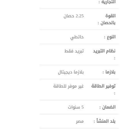
التجارية :
القوة
2.25 حصان
بالحصان :
النوع :
حائطي
نظام التبريد
تبريد فقط
:
بلازما :
بلازما ديجيتال
توفير الطاقة
غير موفر للطاقة
:
الضمان :
5 سنوات
بلد المنشأ :
مصر