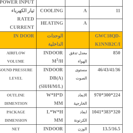
POWER INPUT
11
A
COOLING
تيار الكهرباء
RATED
HEATING
A
CURRENT
GWC18QD-
الوحدات
IN DOOR
K1NNB2C/I
الداخلية
INDOOR
850
معدل تدفق
AIRFLOW
3
M
/H
الهواء
VOLUME
INDOOR
46/43/41/36
مستوى
SOUND PRESSURE
DB(A)
الصوت
LEVEL
(SH/H/M/L)
W*H*D
970*300*224
الابعاد
OUTLINE
MM
الخارجية
DIMENTION
L*W*H
1041*383*320
ابعاد
PACKAGE
MM
الكرتونة
DIMENSION
INDOOR
13.5/16.5
الوزن
NET