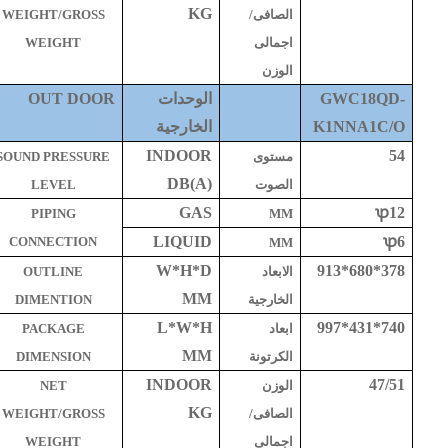
KG
الصافى/
WEIGHT/GROSS
اجمالى
WEIGHT
الوزن
GWC18QD-
الوحدات
OUT DOOR
K1NNA1C/O
الخارجية
INDOOR
54
مستوى
SOUND PRESSURE
DB(A)
الصوت
LEVEL
GAS
ꝕ
12
PIPING
MM
LIQUID
ꝕ
6
CONNECTION
MM
W*H*D
913*680*378
الابعاد
OUTLINE
MM
الخارجية
DIMENTION
L*W*H
997*431*740
ابعاد
PACKAGE
MM
الكرتونة
DIMENSION
INDOOR
47/51
الوزن
NET
KG
الصافى/
WEIGHT/GROSS
اجمالى
WEIGHT