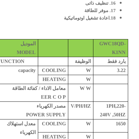
16. تنظيف ذاتى
17. موفر للطاقة
18.اعادة تشغيل اوتوماتيكية
GWC18QD-
الموديل
MODEL
K1NN
بارد فقط
الوظيفة
FUNCTION
capacity
COOLING
W
3.22
HEATING
W
W W
معامل الاداء / كفائة الطاقة
EER C O P
1PH,220-
V/PH/HZ
مصدر الكهرباء
POWER SUPPLY
240V ,50HZ
1650
W
COOLING
معدل استهلاك
الكهرباء
HEATING
W