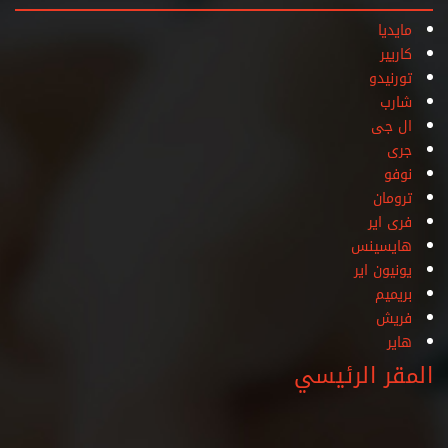
مايديا
كاريير
تورنيدو
شارب
ال جى
جرى
نوفو
ترومان
فرى اير
هايسينس
يونيون اير
بريميم
فريش
هاير
المقر الرئيسي