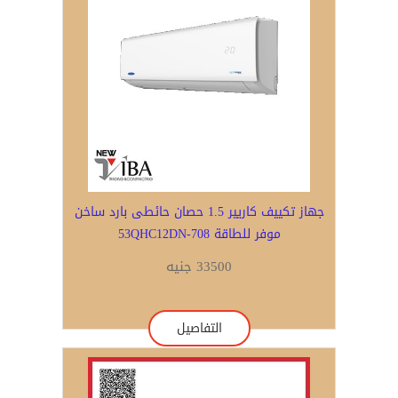
جهاز تكييف كاريير 1.5 حصان حائطى بارد ساخن
موفر للطاقة 53QHC12DN-708
33500 جنيه
التفاصيل