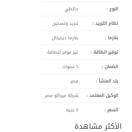
النوع :
حائطي
نظام التبريد :
تبريد وتسخين
بلازما :
بلازما ديجيتال
توفير الطاقة :
غير موفر للطاقة
الضمان :
5 سنوات
بلد المنشأ :
مصر
الوكيل المعتمد :
ِشركة ميراكو مصر
السعر :
0 جنيه
الأكثر مشاهدة