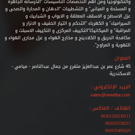
والتكنولوجيا ومن اهم التخصصات التاسيسات "الخرسانة الجاهزة
و المسلحة و المبانى" و التشطيبات
"الدهان و المحارة والصحى و
عزل الاسطح و الاسقف المعلقة و الابواب و الشبابيك و
السيراميك" و الكهرباء "التحكم و التيار الخفيف و الانزار و
المراقبة" و الميكانيكا"التكييف المركزى و التكييف الاسبلت و
مكافحة الحريق و الكلادينج و مخارج الهواء و عزل مجارى الهواء و
التهوية و المراوح".
العنوان
45 شارع عمر بن عبدالعزيز متفرع من جمال عبدالناصر - ميامي -
الاسكندرية
البريد الإلكتروني :
sales@newtiba.com
الهاتف / الفاكس :
00201220230111
002035559215
002035405629