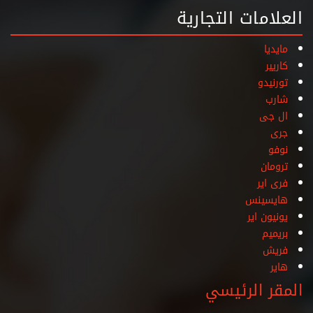
العلامات التجارية
مايديا
كاريير
تورنيدو
شارب
ال جى
جرى
نوفو
ترومان
فرى اير
هايسينس
يونيون اير
بريميم
فريش
هاير
المقر الرئيسي