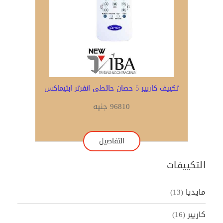
تكييف كاريير 5 حصان حائطى انفرتر ابتيماكس
96810 جنيه
التفاصيل
التكييفات
مايديا
(13)
كاريير
(16)