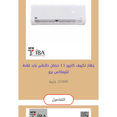
جهاز تكييف كاريير 1.5 حصان حائطى بارد فقط
ابتيماكس برو
25000 جنيه
التفاصيل