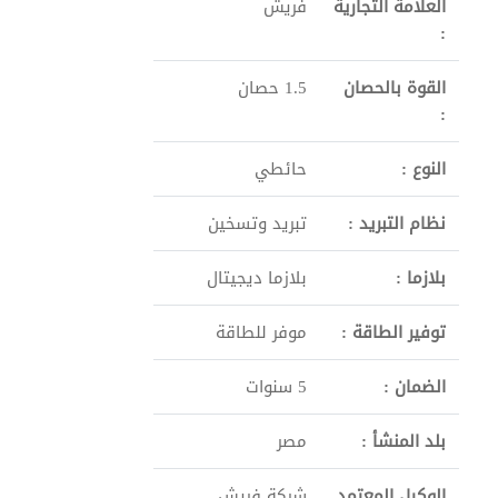
العلامة التجارية
فريش
:
القوة بالحصان
1.5 حصان
:
النوع :
حائطي
نظام التبريد :
تبريد وتسخين
بلازما :
بلازما ديجيتال
توفير الطاقة :
موفر للطاقة
الضمان :
5 سنوات
بلد المنشأ :
مصر
الوكيل المعتمد
شركة فريش