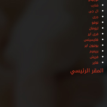
شارب
ال جى
جرى
نوفو
ترومان
فرى اير
هايسينس
يونيون اير
بريميم
فريش
هاير
المقر الرئيسي