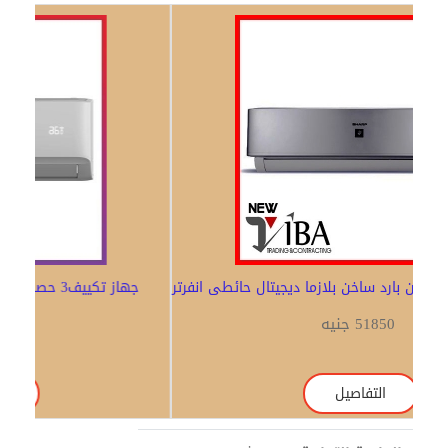
Previous
Next
تكييف شارب 2.25 حصان بارد ساخن بلازما ديجيتال حائطى انفرتر
51850 جنيه
التفاصيل