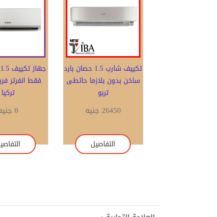
تكييف شارب 1.5 حصان بارد
ج
ساخن بدون بلازما حائطى
فقط انفرتر فر
تربو
تركيا
26450 جنيه
0 جنيه
التفاصيل
التفاصي