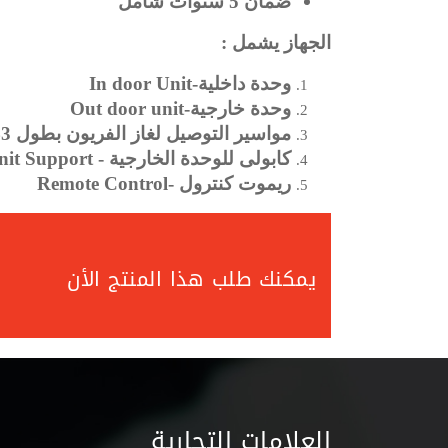
ضمان 5 سنوات شامل
الجهاز يشمل :
وحدة داخلية-In door Unit
وحدة خارجية-Out door unit
مواسير التوصيل لغاز الفريون بطول 3م -Piping Line 3m
كابولى للوحدة الخارجية - Unit Support
ريموت كنترول -Remote Control
يمكنك طلب هذا المنتج الأن
العلامات التجارية