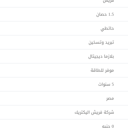
فريش
1.5 حصان
حائطي
تبريد وتسخين
بلازما ديجيتال
موفر للطاقة
5 سنوات
مصر
شركة فريش اليكتريك
0 جنيه