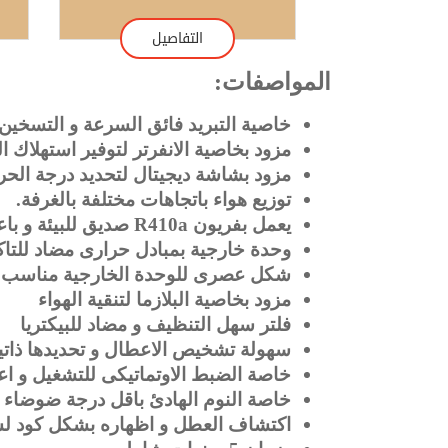
التفاصيل
المواصفات:
خاصية التبريد فائق السرعة و التسخين
مزود بخاصية الانفرتر لتوفير استهلاك الط
مزود بشاشة ديجيتال لتحديد درجة الحر
توزيع هواء باتجاهات مختلفة بالغرفة.
يعمل بفريون R410a صديق للبيئة و باعلى درجات الكفاءة بالتبريد و التسخين.
وحدة خارجية بمبادل حرارى مضاد للتاكل - n Fin
شكل عصرى للوحدة الخارجية مناسب لل
مزود بخاصية البلازما لتنقية الهواء
فلتر سهل التنظيف و مضاد للبيكتريا
سهولة تشخيص الاعطال و تحديدها ذاتيا
خاصة الضبط الاوتماتيكى للتشغيل و 
خاصة النوم الهادئ باقل درجة ضوضاء
اكتشاف العطل و اظهاره بشكل كود لس