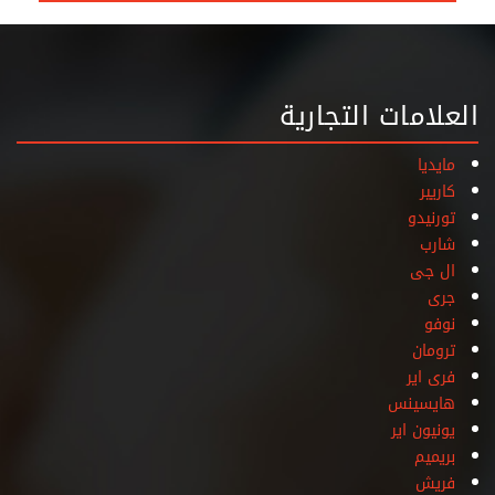
العلامات التجارية
مايديا
كاريير
تورنيدو
شارب
ال جى
جرى
نوفو
ترومان
فرى اير
هايسينس
يونيون اير
بريميم
فريش
هاير