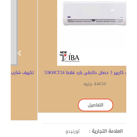
Previous
Next
جهاز تكييف كاريير 3 حصان حائطى بارد فقط 53KHCT24
44650 جنيه
التفاصيل
العلامة التجارية :
تورنيدو