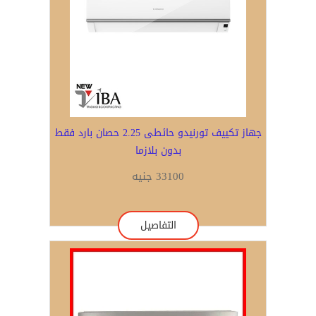
جهاز تكييف تورنيدو حائطى 2.25 حصان بارد فقط
بدون بلازما
33100 جنيه
التفاصيل