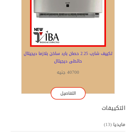
تكييف شارب 2.25 حصان بارد ساخن بلازما ديجيتال
حائطى ديجيتال
40700 جنيه
التفاصيل
التكييفات
مايديا
(13)