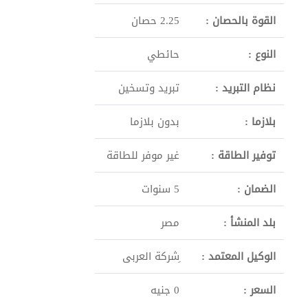
القوة بالحصان :
2.25 حصان
النوع :
حائطي
نظام التبريد :
تبريد وتسخين
بلازما :
بدون بلازما
توفير الطاقة :
غير موفر للطاقة
الضمان :
5 سنوات
بلد المنشأ :
مصر
الوكيل المعتمد :
ِشركة العربى
السعر :
0 جنيه