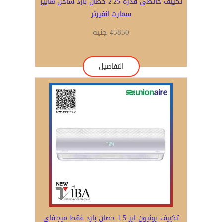
تكييف حائطى قدرة 2.25 حصان بارد ساخن هايير
سمارت انفيرتر
45850 جنيه
التفاصيل
تكييف يونيون اير 1.5 حصان بارد فقط ميجافاى