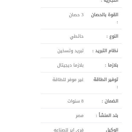
التجارية :
القوة بالحصان
3 حصان
:
النوع :
حائطي
نظام التبريد :
تبريد وتسخين
بلازما :
بلازما ديجيتال
توفير الطاقة
غير موفر للطاقة
:
الضمان :
8 سنوات
بلد المنشأ :
مصر
الوكيل
فري اير للصناعه