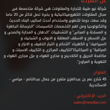
عن الشركة
شركة نيو طيبة للتجارة والمقاولات هى شركة متخصصة فى
مجال المقاولات الكهروميكانيكية و بخبرة تصل لاكثر من 20 عاما
وقد سعت دوما للتطوير واستخدام أحدث اساليب البناء الحديث
والتكنولوجيا ومن اهم التخصصات التاسيسات "الخرسانة الجاهزة
و المسلحة و المبانى" و التشطيبات
"الدهان و المحارة والصحى و
عزل الاسطح و الاسقف المعلقة و الابواب و الشبابيك و
السيراميك" و الكهرباء "التحكم و التيار الخفيف و الانزار و
المراقبة" و الميكانيكا"التكييف المركزى و التكييف الاسبلت و
مكافحة الحريق و الكلادينج و مخارج الهواء و عزل مجارى الهواء و
التهوية و المراوح".
العنوان
45 شارع عمر بن عبدالعزيز متفرع من جمال عبدالناصر - ميامي -
الاسكندرية
البريد الإلكتروني :
sales@newtiba.com