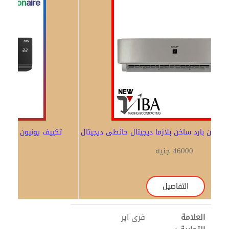
Previous
Next
تكييف شارب 3 حصان بارد ساخن بلازما ديجيتال حائطى ديجيتال
46000 جنيه
التفاصيل
العلامة
فرى اير