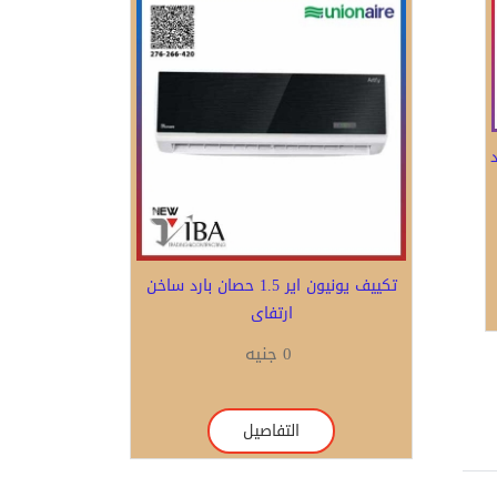
رد
Previous
Next
تكييف تورنيدو 3 حصان بارد ساخن حائطى
بدون بلازما ديجيتال
41750 جنيه
التفاصيل