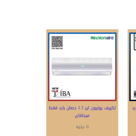
ن بارد
تكييف يونيون اير 1.5 حصان بارد فقط
ميجافاى
0 جنيه