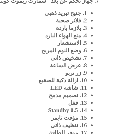
7. جهاز تحكم عن بعد "سمارت ريموت كونترول"
1. جنيح تبريد ذهبى
2. فلاتر صحية
3. بلازما باردة
4. منع الهواء البارد
5. الاستشعار
6. وضع النوم المريح
7. تشخيص ذاتى
8. عرض الساعة
9. زر تربو
10. ازالة ذكية للصقيع
11. شاشه LED
12. تصميم مدمج
13. قفل
14. 0.5 Standby
15. مؤقت تايمر
16. تنظيف ذاتى
17. موفر للطاقة