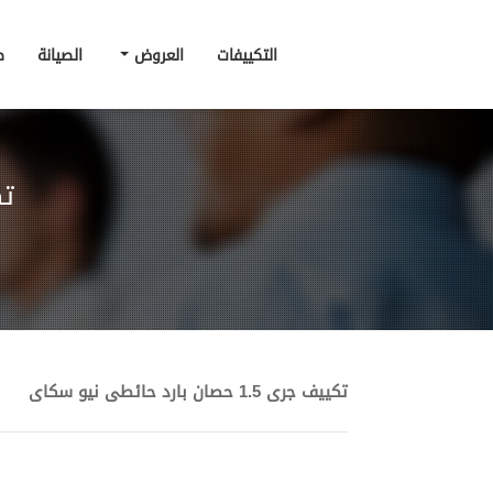
التكييفات
العروض
الصيانة
ط
تكيي
تكييف جرى 1.5 حصان بارد حائطى نيو سكاى