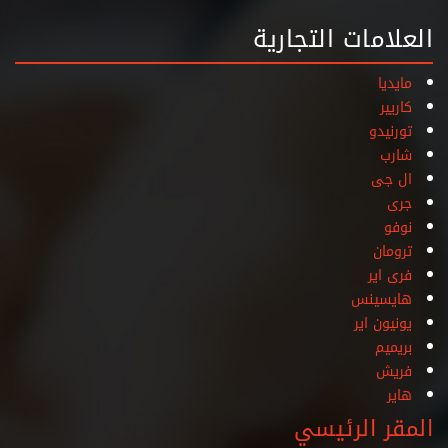
العلامات التجارية
مايديا
كاريير
تورنيدو
شارب
ال جى
جرى
نوفو
ترومان
فرى اير
هايسينس
يونيون اير
بريميم
فريش
هاير
المقر الرئيسي