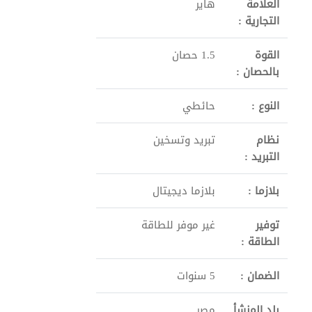
العلامة
هاير
التجارية :
القوة
1.5 حصان
بالحصان :
النوع :
حائطي
نظام
تبريد وتسخين
التبريد :
بلازما :
بلازما ديجيتال
توفير
غير موفر للطاقة
الطاقة :
الضمان :
5 سنوات
بلد المنشأ
مصر