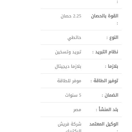
:
القوة بالحصان
2.25 حصان
:
النوع :
حائطي
نظام التبريد :
تبريد وتسخين
بلازما :
بلازما ديجيتال
توفير الطاقة :
موفر للطاقة
الضمان :
5 سنوات
بلد المنشأ :
مصر
الوكيل المعتمد
شركة فريش
:
اليكتريك