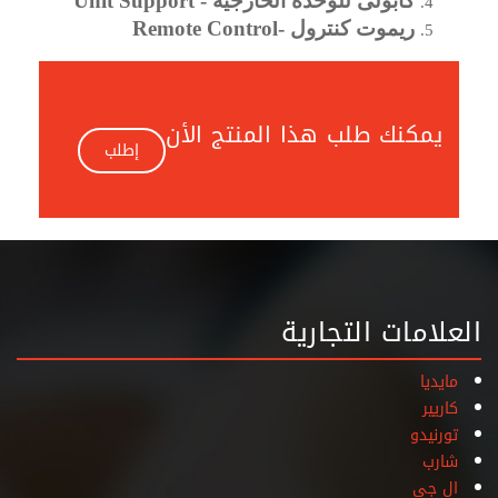
كابولى للوحدة الخارجية - Unit Support
ريموت كنترول -Remote Control
يمكنك طلب هذا المنتج الأن
إطلب
العلامات التجارية
مايديا
كاريير
تورنيدو
شارب
ال جى