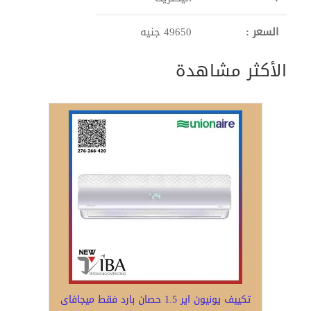
السعر :
49650 جنيه
الأكثر مشاهدة
تكييف يونيون اير 1.5 حصان بارد فقط ميجافاى